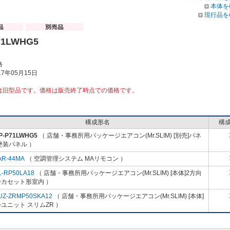
本体を
現行品を
71LWHG5
格
7年05月15日
は旧型品です。価格は販売終了時点での価格です。
構成形名
構
P-P71LWHG5
（ 店舗・事務所用パッケージエアコン(Mr.SLIM) [別売]パネ
塗装パネル ）
AR-44MA
（ 空調管理システム MAリモコン ）
L-RP50LA18
（ 店舗・事務所用パッケージエアコン(Mr.SLIM) [本体]2方向
井カセット形室内 ）
UZ-ZRMP50SKA12
（ 店舗・事務所用パッケージエアコン(Mr.SLIM) [本体]
ユニット スリムZR ）