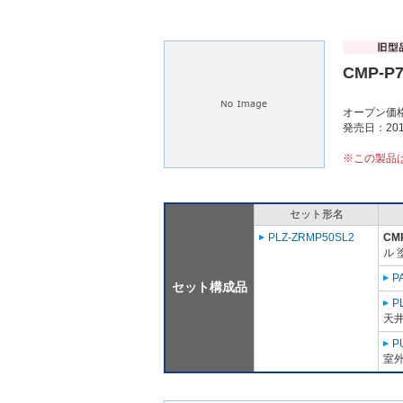
CMP-P
オープン価
発売日：201
※この製品
セット形名
PLZ-ZRMP50SL2
CM
ル 
P
セット構成品
P
天
P
室外