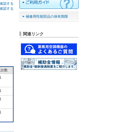
確認する
確認する
補修用性能部品の保有期限
関連リンク
成台数
1
1
1
1