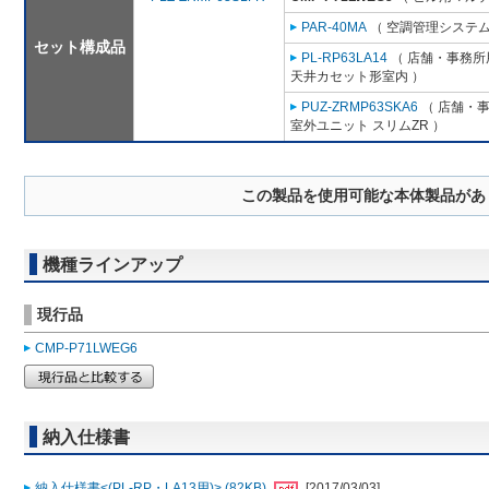
PAR-40MA
（ 空調管理システム
セット構成品
PL-RP63LA14
（ 店舗・事務所用
天井カセット形室内 ）
PUZ-ZRMP63SKA6
（ 店舗・事務
室外ユニット スリムZR ）
この製品を使用可能な本体製品があ
機種ラインアップ
現行品
CMP-P71LWEG6
納入仕様書
納入仕様書<(PL-RP・LA13用)> (82KB)
[2017/03/03]