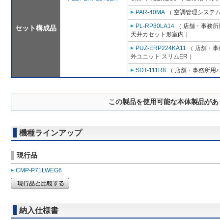
PAR-40MA
（ 空調管理システム
PL-RP80LA14
（ 店舗・事務所用
セット構成品
天井カセット形室内 ）
PUZ-ERP224KA11
（ 店舗・事務
外ユニット スリムER ）
SDT-111R8
（ 店舗・事務所用パッ
この製品を使用可能な本体製品があ
機種ラインアップ
現行品
CMP-P71LWEG6
納入仕様書