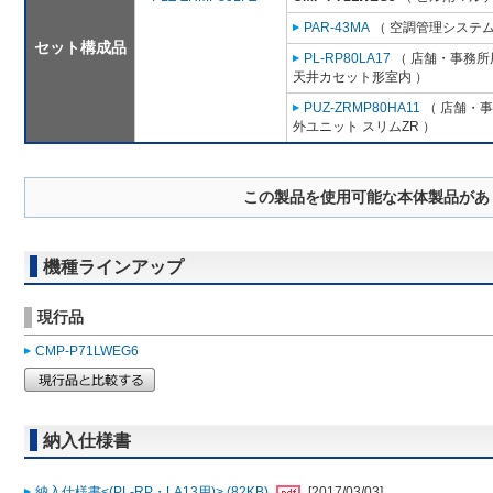
PAR-43MA
（ 空調管理システム
セット構成品
PL-RP80LA17
（ 店舗・事務所用
天井カセット形室内 ）
PUZ-ZRMP80HA11
（ 店舗・事務
外ユニット スリムZR ）
この製品を使用可能な本体製品があ
機種ラインアップ
現行品
CMP-P71LWEG6
納入仕様書
納入仕様書<(PL-RP・LA13用)> (82KB)
[2017/03/03]