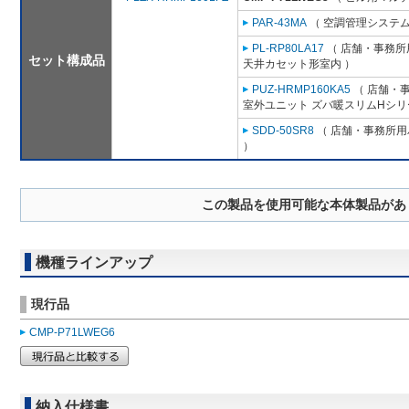
PAR-43MA
（ 空調管理システム
PL-RP80LA17
（ 店舗・事務所用
セット構成品
天井カセット形室内 ）
PUZ-HRMP160KA5
（ 店舗・事
室外ユニット ズバ暖スリムHシリ
SDD-50SR8
（ 店舗・事務所用パ
）
この製品を使用可能な本体製品があ
機種ラインアップ
現行品
CMP-P71LWEG6
納入仕様書