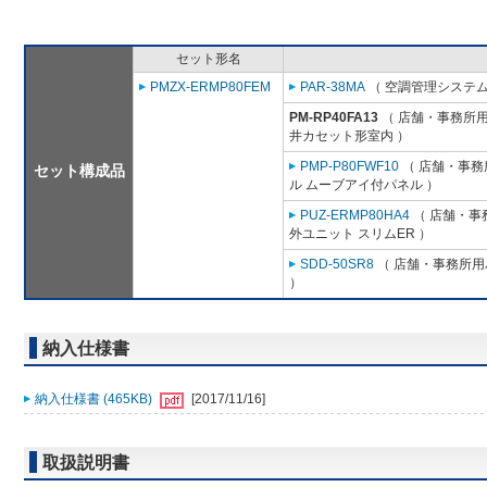
セット形名
PMZX-ERMP80FEM
PAR-38MA
（ 空調管理システム
PM-RP40FA13
（ 店舗・事務所用パ
井カセット形室内 ）
PMP-P80FWF10
（ 店舗・事務所
セット構成品
ル ムーブアイ付パネル ）
PUZ-ERMP80HA4
（ 店舗・事務
外ユニット スリムER ）
SDD-50SR8
（ 店舗・事務所用パ
）
納入仕様書
納入仕様書 (465KB)
[2017/11/16]
取扱説明書