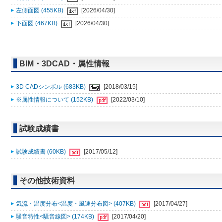
左側面図 (455KB)
[2026/04/30]
下面図 (467KB)
[2026/04/30]
BIM・3DCAD・属性情報
3D CADシンボル (683KB)
[2018/03/15]
※属性情報について (152KB)
[2022/03/10]
試験成績書
試験成績書 (60KB)
[2017/05/12]
その他技術資料
気流・温度分布<温度・風速分布図> (407KB)
[2017/04/27]
騒音特性<騒音線図> (174KB)
[2017/04/20]