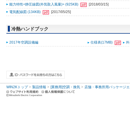
能力特性<静圧線図(外気取入風量)> (925KB)
[2018/03/15]
電気配線図 (134KB)
[2017/05/25]
冷熱ハンドブック
2017年空調設備編
仕様表(17MB)
外
WIN2Kトップ
製品情報
[業務用]空調・換気
店舗・事務所用パッケージエアコン