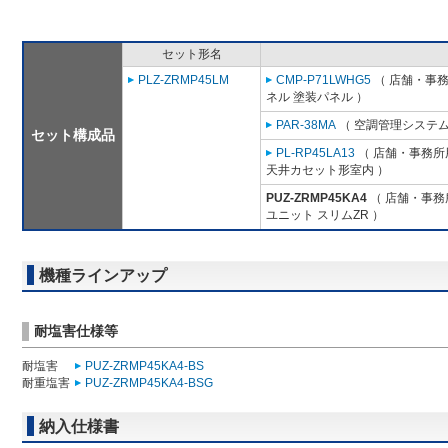
セット形名
PLZ-ZRMP45LM
CMP-P71LWHG5
（ 店舗・事務所
ネル 塗装パネル ）
PAR-38MA
（ 空調管理システム
セット構成品
PL-RP45LA13
（ 店舗・事務所用
天井カセット形室内 ）
PUZ-ZRMP45KA4
（ 店舗・事務所
ユニット スリムZR ）
機種ラインアップ
耐塩害仕様等
耐塩害
PUZ-ZRMP45KA4-BS
耐重塩害
PUZ-ZRMP45KA4-BSG
納入仕様書