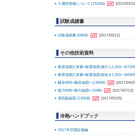
※属性情報について (152KB)
[2022/03/10
試験成績書
試験成績書 (59KB)
[2017/05/12]
その他技術資料
耐震強度計算書<耐震強度(後打ち1.0G)> (672K
耐震強度計算書<耐震強度(箱抜き1.0G)> (665K
騒音特性<騒音線図> (139KB)
[2017/04/2
能力特性<能力線図> (1MB)
[2017/07/13]
電気配線図 (130KB)
[2017/05/25]
冷熱ハンドブック
2017年空調設備編