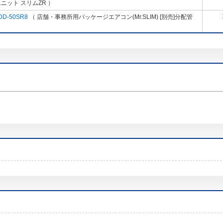
ニット スリムZR ）
DD-50SR8
（ 店舗・事務所用パッケージエアコン(Mr.SLIM) [別売]分配管