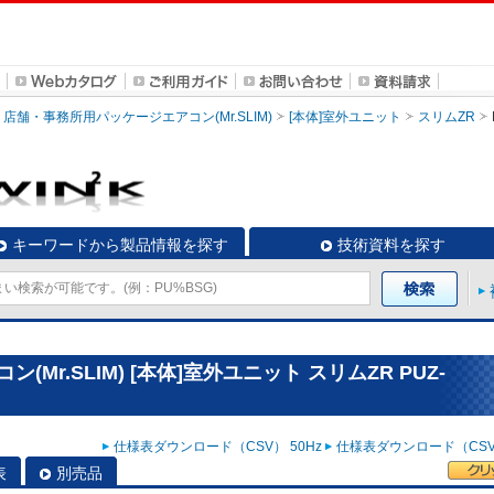
店舗・事務所用パッケージエアコン(Mr.SLIM)
[本体]室外ユニット
スリムZR
キーワードから製品情報を探す
技術資料を探す
r.SLIM) [本体]室外ユニット スリムZR PUZ-
仕様表ダウンロード（CSV） 50Hz
仕様表ダウンロード（CSV）
表
別売品