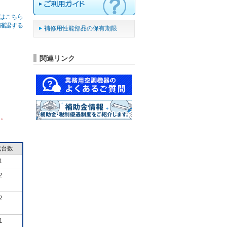
はこちら
確認する
補修用性能部品の保有期限
関連リンク
ん。
成台数
1
2
2
1