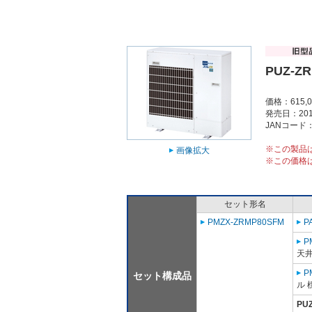
PUZ-Z
価格：615,
発売日：201
JANコード：4
※この製品
画像拡大
※この価格
セット形名
PMZX-ZRMP80SFM
P
P
天
P
セット構成品
ル 
PU