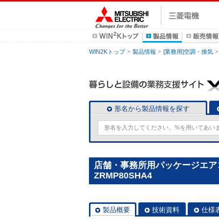
WIN2Kトップ
製品情報
[業務用]空調・換気
形名から製品情報を探す
店舗・事務所用パッケージエアコン(M
ZRMP80SHA4
製品概要
技術資料
仕様