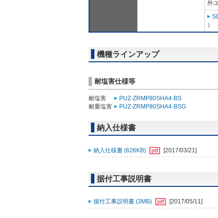
外ユ
S
）
機種ラインアップ
耐塩害仕様等
耐塩害
PUZ-ZRMP80SHA4-BS
耐重塩害
PUZ-ZRMP80SHA4-BSG
納入仕様書
納入仕様書 (626KB)
[2017/03/21]
据付工事説明書
据付工事説明書 (3MB)
[2017/05/11]