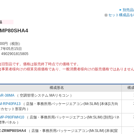
別売品
セット構成品を
RMP80SHA4
000円（税別）
7年05月15日
902901815805
は旧型品です。価格は販売終了時点での価格です。
は事業者様向けの積算見積価格であり、一般消費者様向けの販売価格ではありませ
構成形名
構
AR-38MA
（ 空調管理システム MAリモコン ）
M-RP40FA13
（ 店舗・事務所用パッケージエアコン(Mr.SLIM) [本体]1方向
井カセット形室内 ）
MP-P80FWH10
（ 店舗・事務所用パッケージエアコン(Mr.SLIM) [別売]パネ
標準パネル ）
Z-ZRMP80SHA4
（ 店舗・事務所用パッケージエアコン(Mr.SLIM) [本体]室