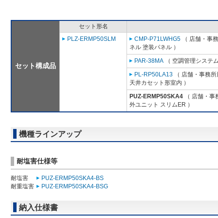
セット形名
PLZ-ERMP50SLM
CMP-P71LWHG5
（ 店舗・事務所
ネル 塗装パネル ）
PAR-38MA
（ 空調管理システム
セット構成品
PL-RP50LA13
（ 店舗・事務所用
天井カセット形室内 ）
PUZ-ERMP50SKA4
（ 店舗・事務
外ユニット スリムER ）
機種ラインアップ
耐塩害仕様等
耐塩害
PUZ-ERMP50SKA4-BS
耐重塩害
PUZ-ERMP50SKA4-BSG
納入仕様書