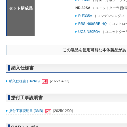
EK-60A
（ 冷凍・冷蔵クーリング
セット構成品
ND-80SA
（ ユニットクーラ [別
R-F335A
（ コンデンシングユニ
RBS-N60GRB-HQ
（ コントロ
UCS-N80FGA
（ ユニットクーラ
この製品を使用可能な本体製品があ
納入仕様書
納入仕様書 (162KB)
[2022/04/22]
据付工事説明書
据付工事説明書 (3MB)
[2025/12/09]