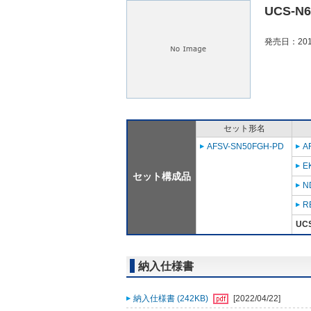
UCS-N6
発売日：201
セット形名
AFSV-SN50FGH-PD
A
E
セット構成品
N
R
UC
納入仕様書
納入仕様書 (242KB)
[2022/04/22]