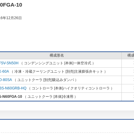
0FGA-10
6年12月26日
構成形名
構
FSV-SN50H
（ コンデンシングユニット [本体]一体空冷式 ）
K-60A
（ 冷凍・冷蔵クーリングユニット [別売]主液膨張弁キット ）
D-80SA
（ ユニットクーラ [別売]吸込みダンパ ）
BS-N60GRB-HQ
（ コントローラ [本体]ハイクオリティコントローラ ）
S-N60FGA-10
（ ユニットクーラ [本体]冷凍用 ）