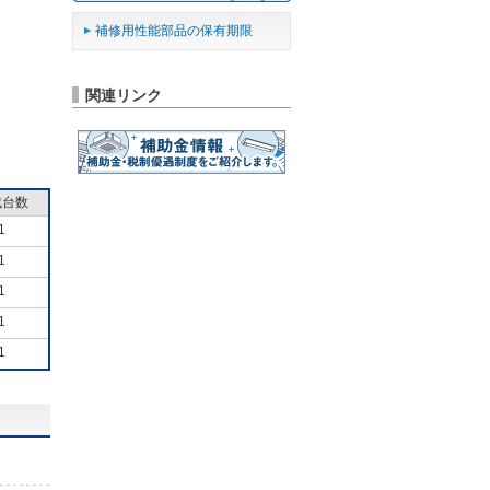
補修用性能部品の保有期限
関連リンク
成台数
1
1
1
1
1