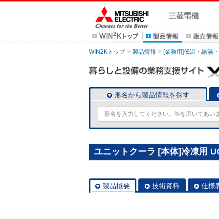
WIN2Kトップ
製品情報
[業務用]低温・給湯
形名から製品情報を探す
ユニットクーラ [本体]冷凍用 UCS
製品概要
技術資料
仕様