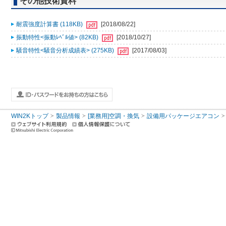
その他技術資料
耐震強度計算書 (118KB)
[2018/08/22]
振動特性<振動ﾚﾍﾞﾙ値> (82KB)
[2018/10/27]
騒音特性<騒音分析成績表> (275KB)
[2017/08/03]
WIN2Kトップ
製品情報
[業務用]空調・換気
設備用パッケージエアコン