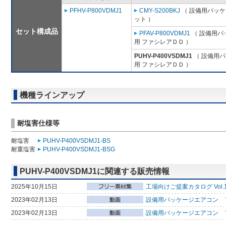
PFHV-P800VDMJ1
CMY-S200BKJ
（ 設備用パッケ
ット ）
セット構成品
PFAV-P800VDMJ1
（ 設備用パ
用 ファシレアＤＤ ）
PUHV-P400VSDMJ1
（ 設備用パ
用 ファシレアＤＤ ）
機種ラインアップ
耐塩害仕様等
耐塩害
PUHV-P400VSDMJ1-BS
耐重塩害
PUHV-P400VSDMJ1-BSG
PUHV-P400VSDMJ1に関連する販売情報
2025年10月15日
工場向けご提案カタログ Vol.
2023年02月13日
設備用パッケージエアコン フ
2023年02月13日
設備用パッケージエアコン 