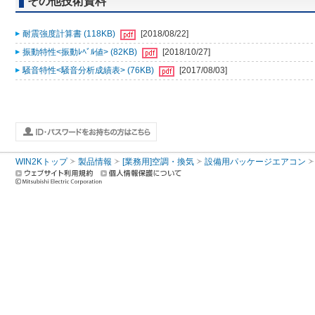
その他技術資料
耐震強度計算書 (118KB)
[2018/08/22]
振動特性<振動ﾚﾍﾞﾙ値> (82KB)
[2018/10/27]
騒音特性<騒音分析成績表> (76KB)
[2017/08/03]
WIN2Kトップ
製品情報
[業務用]空調・換気
設備用パッケージエアコン