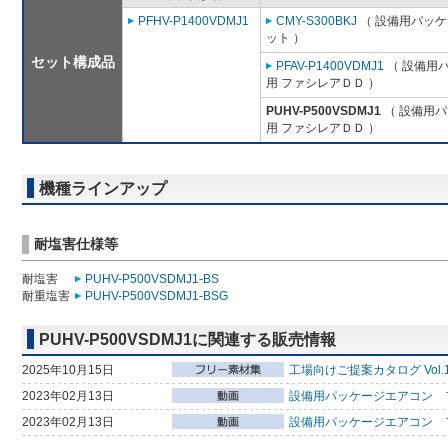
PFHV-P1400VDMJ1
CMY-S300BKJ
（ 設備用パッケ
ット ）
セット構成品
PFAV-P1400VDMJ1
（ 設備用
用 ファシレアＤＤ ）
PUHV-P500VSDMJ1
（ 設備用パ
用 ファシレアＤＤ ）
機種ラインアップ
耐塩害仕様等
耐塩害
PUHV-P500VSDMJ1-BS
耐重塩害
PUHV-P500VSDMJ1-BSG
PUHV-P500VSDMJ1に関連する販売情報
2025年10月15日
工場向けご提案カタログ Vol.
2023年02月13日
設備用パッケージエアコン フ
2023年02月13日
設備用パッケージエアコン 