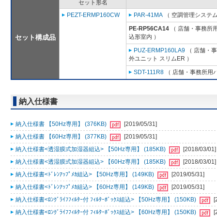
セット形名
PEZT-ERMP160CW
PAR-41MA
（ 空調管理システム
PE-RP56CA14
（ 店舗・事務所用パ
セット構成品
込形室内 ）
PUZ-ERMP160LA9
（ 店舗・事務
外ユニット スリムER ）
SDT-111R8
（ 店舗・事務所用パッ
納入仕様書
納入仕様書 【50Hz専用】 (376KB)
[2019/05/31]
納入仕様書 【60Hz専用】 (377KB)
[2019/05/31]
納入仕様書<透湿膜式加湿器組込> 【50Hz専用】 (185KB)
[2018/03/01]
納入仕様書<透湿膜式加湿器組込> 【60Hz専用】 (185KB)
[2018/03/01]
納入仕様書<ﾄﾞﾚﾝｱｯﾌﾟﾒｶ組込> 【50Hz専用】 (149KB)
[2019/05/31]
納入仕様書<ﾄﾞﾚﾝｱｯﾌﾟﾒｶ組込> 【60Hz専用】 (149KB)
[2019/05/31]
納入仕様書<ﾛﾝｸﾞﾗｲﾌﾌｨﾙﾀｰ付 ﾌｨﾙﾀｰﾎﾞｯｸｽ組込> 【50Hz専用】 (150KB)
[
納入仕様書<ﾛﾝｸﾞﾗｲﾌﾌｨﾙﾀｰ付 ﾌｨﾙﾀｰﾎﾞｯｸｽ組込> 【60Hz専用】 (150KB)
[