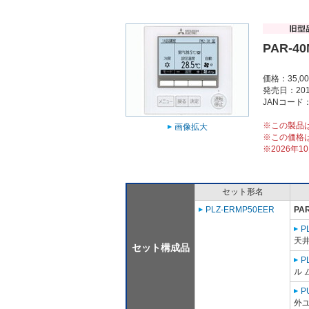
PAR-4
価格：35,0
発売日：201
JANコード：4
※この製品
画像拡大
※この価格
※2026年
セット形名
PLZ-ERMP50EER
PA
P
天
セット構成品
P
ル 
P
外ユ