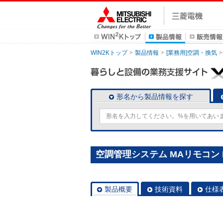
WIN2Kトップ
製品情報
[業務用]空調・換気
形名から製品情報を探す
空調管理システム MAリモコン P
製品概要
技術資料
仕様