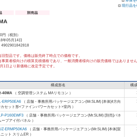
本体を
現行品を
0MA
00円（税別）
8年05月14日
902901842818
は旧型品です。価格は販売終了時点での価格です。
は事業者様向けの積算見積価格であり、一般消費者様向けの販売価格ではありませ
10月1日より新価格に改定予定です。
構成形名
構
R-40MA
（ 空調管理システム MAリモコン ）
L-ERP50EA6
（ 店舗・事務所用パッケージエアコン(Mr.SLIM) [本体]4方向
井カセット形<ファインパワーカセット>室内 ）
LP-P160EWF3
（ 店舗・事務所用パッケージエアコン(Mr.SLIM) [別売]パネ
ムーブアイ付パネル ）
UZ-ERMP50KA6
（ 店舗・事務所用パッケージエアコン(Mr.SLIM) [本体]室
ニット スリムER ）