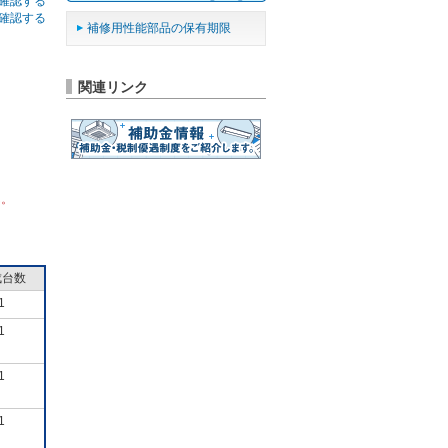
確認する
確認する
補修用性能部品の保有期限
関連リンク
ん。
成台数
1
1
1
1