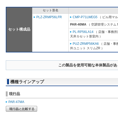
セット形名
PLZ-ZRMP56LFR
CMP-P71LWEG5
（ ビル用マル
PAR-40MA
（ 空調管理システム 
セット構成品
PL-RP56LA14
（ 店舗・事務所用
天井カセット形室内 ）
PUZ-ZRMP56KA6
（ 店舗・事務
外ユニット スリムZR ）
この製品を使用可能な本体製品があ
機種ラインアップ
現行品
PAR-47MA