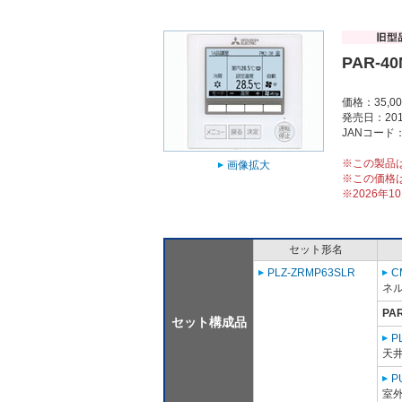
PAR-4
価格：35,0
発売日：201
JANコード：4
※この製品
画像拡大
※この価格
※2026年
セット形名
PLZ-ZRMP63SLR
C
ネル
PA
セット構成品
P
天
P
室外