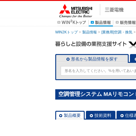
WIN2Kトップ
製品情報
[業務用]空調・換気
形名から製品情報を探す
空調管理システム MAリモコン P
製品概要
技術資料
仕様