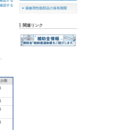
確認する
確認する
補修用性能部品の保有期限
関連リンク
ん。
成台数
1
1
1
1