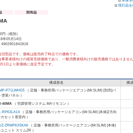
本体を
現行品を
0MA
00円（税別）
8年05月14日
902901842818
は旧型品です。価格は販売終了時点での価格です。
は事業者様向けの積算見積価格であり、一般消費者様向けの販売価格ではありませ
10月1日より新価格に改定予定です。
構成形名
構
MP-P71LWHG5
（ 店舗・事務所用パッケージエアコン(Mr.SLIM) [別売]パ
 塗装パネル ）
R-40MA
（ 空調管理システム MAリモコン ）
L-RP63LA14
（ 店舗・事務所用パッケージエアコン(Mr.SLIM) [本体]2方向
井カセット形室内 ）
UZ-ZRMP63SKA6
（ 店舗・事務所用パッケージエアコン(Mr.SLIM) [本体]
ユニット スリムZR ）