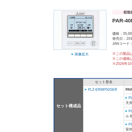
PAR-4
価格：35,0
発売日：201
JANコード：4
※この製品
画像拡大
※この価格
※2026年
セット形名
PLZ-ERMP50SER
PA
P
天
セット構成品
P
ル 
P
室外