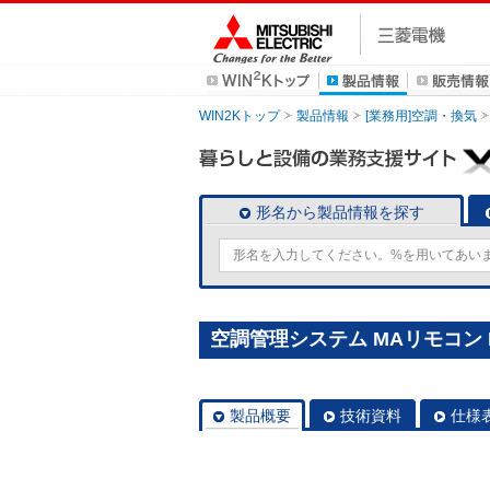
WIN2Kトップ
製品情報
[業務用]空調・換気
形名から製品情報を探す
空調管理システム MAリモコン P
製品概要
技術資料
仕様