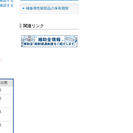
確認する
確認する
補修用性能部品の保有期限
関連リンク
ん。
成台数
1
1
1
1