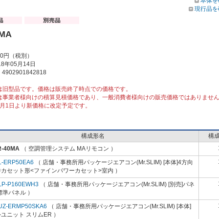
本体を
現行品を
0MA
00円（税別）
8年05月14日
902901842818
は旧型品です。価格は販売終了時点での価格です。
は事業者様向けの積算見積価格であり、一般消費者様向けの販売価格ではありませ
10月1日より新価格に改定予定です。
構成形名
構
R-40MA
（ 空調管理システム MAリモコン ）
L-ERP50EA6
（ 店舗・事務所用パッケージエアコン(Mr.SLIM) [本体]4方向
井カセット形<ファインパワーカセット>室内 ）
LP-P160EWH3
（ 店舗・事務所用パッケージエアコン(Mr.SLIM) [別売]パネ
標準パネル ）
UZ-ERMP50SKA6
（ 店舗・事務所用パッケージエアコン(Mr.SLIM) [本体]
ユニット スリムER ）