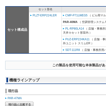
セット形名
PLZT-ERP224LER
CMP-P71LWEG5
（ ビル用マル
PAR-40MA
（ 空調管理システム 
PL-RP80LA14
（ 店舗・事務所用
セット構成品
天井カセット形室内 ）
PUZ-ERP224KA11
（ 店舗・事務
外ユニット スリムER ）
SDT-111R8
（ 店舗・事務所用パッ
この製品を使用可能な本体製品があ
機種ラインアップ
現行品
PAR-47MA