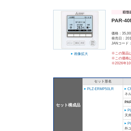
PAR-4
価格：35,0
発売日：201
JANコード：4
※この製品
画像拡大
※この価格
※2026年
セット形名
PLZ-ERMP50LR
C
ネル
PA
セット構成品
P
天
P
外ユ