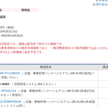
本体を
現行品を
0MA
00円（税別）
8年05月14日
902901842818
は旧型品です。価格は販売終了時点での価格です。
は事業者様向けの積算見積価格であり、一般消費者様向けの販売価格ではありませ
10月1日より新価格に改定予定です。
構成形名
構
MP-P71LWHG5
（ 店舗・事務所用パッケージエアコン(Mr.SLIM) [別売]パ
 塗装パネル ）
R-40MA
（ 空調管理システム MAリモコン ）
L-RP50LA14
（ 店舗・事務所用パッケージエアコン(Mr.SLIM) [本体]2方向
井カセット形室内 ）
UZ-ERMP50KA6
（ 店舗・事務所用パッケージエアコン(Mr.SLIM) [本体]室
ニット スリムER ）