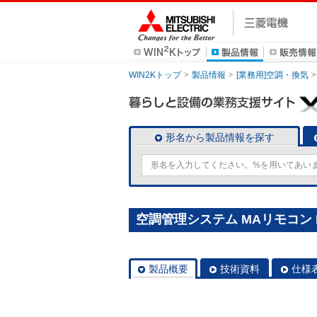
WIN2Kトップ
製品情報
[業務用]空調・換気
形名から製品情報を探す
空調管理システム MAリモコン P
製品概要
技術資料
仕様