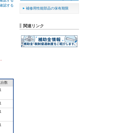
確認する
確認する
補修用性能部品の保有期限
関連リンク
ん。
成台数
1
1
1
1