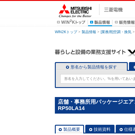
WIN2Kトップ
製品情報
[業務用]空調・換気
形名から製品情報を探す
店舗・事務所用パッケージエアコン(
RP50LA14
製品概要
技術資料
仕様