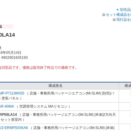
別売品
セット構成品を
現行品を
0LA14
格
8年05月14日
902901835193
は旧型品です。価格は販売終了時点での価格です。
構成形名
構
MP-P71LWHG5
（ 店舗・事務所用パッケージエアコン(Mr.SLIM) [別売]パ
 塗装パネル ）
AR-40MA
（ 空調管理システム MAリモコン ）
RP50LA14
（ 店舗・事務所用パッケージエアコン(Mr.SLIM) [本体]2方向天
カセット形室内 ）
UZ-ERMP50SKA6
（ 店舗・事務所用パッケージエアコン(Mr.SLIM) [本体]