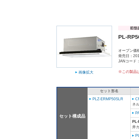
PL-RP5
オープン価
発売日：201
JANコード：4
※この製品
画像拡大
セット形名
PLZ-ERMP50SLR
C
ネル
P
セット構成品
PL-
井
P