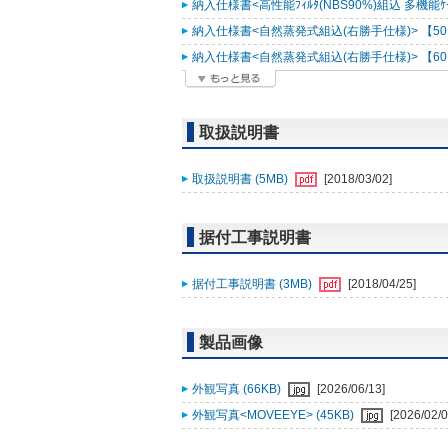
納入仕様書<高性能ﾌｨﾙﾀ(NBS90%)組込 多機能ｹｰｽﾒ
納入仕様書<自然蒸発式組込(右勝手仕様)> 【50Hz
納入仕様書<自然蒸発式組込(右勝手仕様)> 【60Hz
取扱説明書
取扱説明書 (5MB)
[2018/03/02]
据付工事説明書
据付工事説明書 (3MB)
[2018/04/25]
製品画像
外観写真 (66KB)
[2026/06/13]
外観写真<MOVEEYE> (45KB)
[2026/02/0