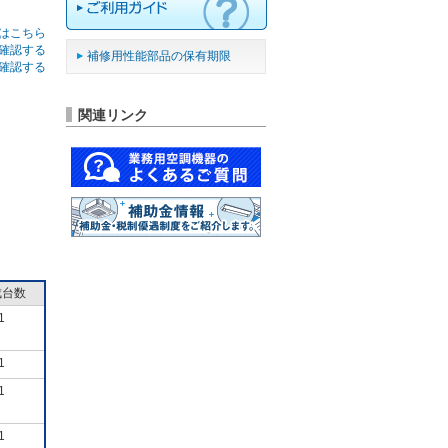
はこちら
確認する
補修用性能部品の保有期限
確認する
関連リンク
成台数
1
1
1
1