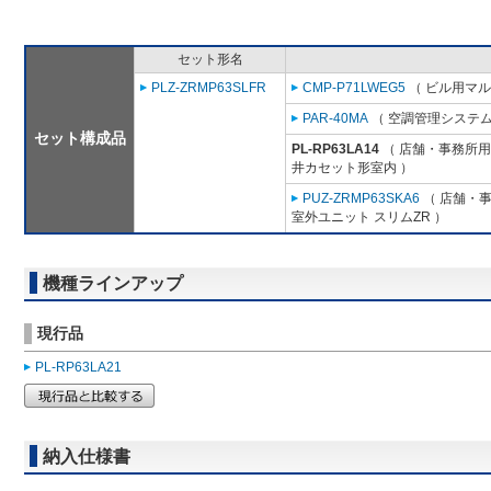
セット形名
PLZ-ZRMP63SLFR
CMP-P71LWEG5
（ ビル用マル
PAR-40MA
（ 空調管理システム
セット構成品
PL-RP63LA14
（ 店舗・事務所用パ
井カセット形室内 ）
PUZ-ZRMP63SKA6
（ 店舗・事務
室外ユニット スリムZR ）
機種ラインアップ
現行品
PL-RP63LA21
納入仕様書