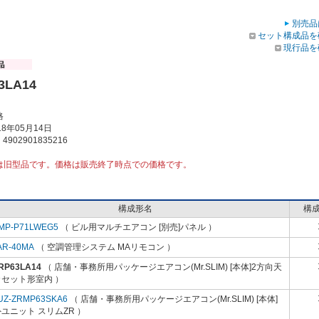
別売品
セット構成品を
現行品を
3LA14
格
8年05月14日
902901835216
は旧型品です。価格は販売終了時点での価格です。
構成形名
構
MP-P71LWEG5
（ ビル用マルチエアコン [別売]パネル ）
AR-40MA
（ 空調管理システム MAリモコン ）
RP63LA14
（ 店舗・事務所用パッケージエアコン(Mr.SLIM) [本体]2方向天
カセット形室内 ）
UZ-ZRMP63SKA6
（ 店舗・事務所用パッケージエアコン(Mr.SLIM) [本体]
ユニット スリムZR ）