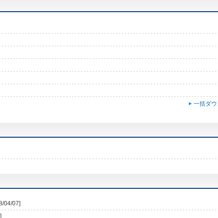
一括ダウ
8/04/07]
]