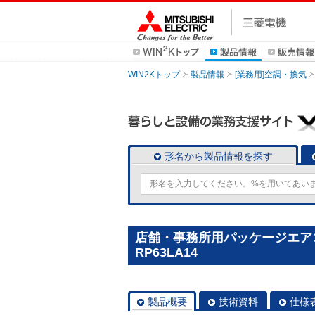
WIN2Kトップ
製品情報
[業務用]空調・換気
形名から製品情報を探す
店舗・事務所用パッケージエアコン(
RP63LA14
製品概要
技術資料
仕様