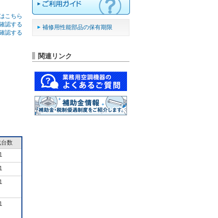
はこちら
確認する
補修用性能部品の保有期限
確認する
関連リンク
成台数
1
1
1
1