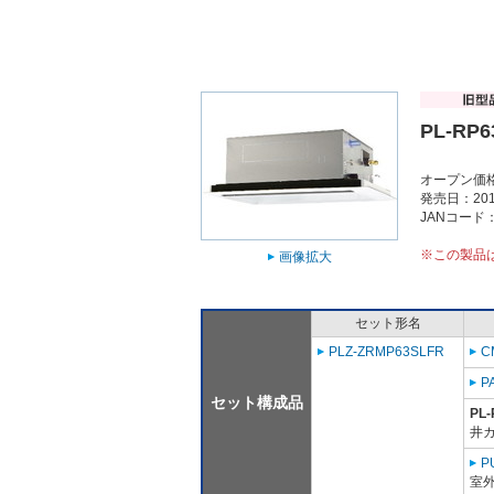
PL-RP6
オープン価
発売日：201
JANコード：4
※この製品
画像拡大
セット形名
PLZ-ZRMP63SLFR
C
P
セット構成品
PL-
井
P
室外