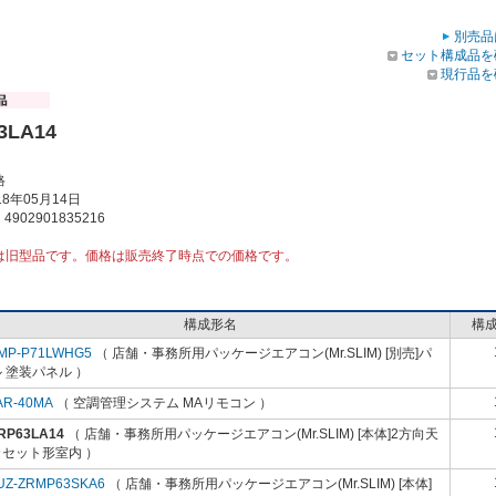
別売品
セット構成品を
現行品を
3LA14
格
8年05月14日
902901835216
は旧型品です。価格は販売終了時点での価格です。
構成形名
構
MP-P71LWHG5
（ 店舗・事務所用パッケージエアコン(Mr.SLIM) [別売]パ
 塗装パネル ）
AR-40MA
（ 空調管理システム MAリモコン ）
RP63LA14
（ 店舗・事務所用パッケージエアコン(Mr.SLIM) [本体]2方向天
カセット形室内 ）
UZ-ZRMP63SKA6
（ 店舗・事務所用パッケージエアコン(Mr.SLIM) [本体]