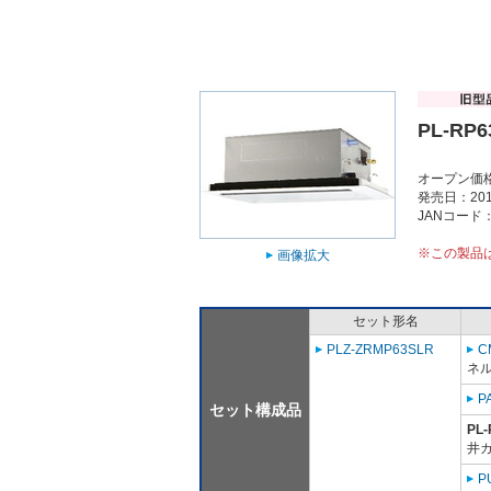
PL-RP6
オープン価
発売日：201
JANコード：4
※この製品
画像拡大
セット形名
PLZ-ZRMP63SLR
C
ネル
P
セット構成品
PL-
井
P