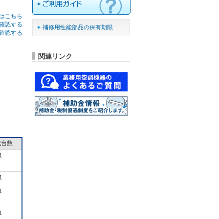
はこちら
確認する
補修用性能部品の保有期限
確認する
関連リンク
成台数
1
1
1
1