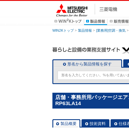
WIN2Kトップ
製品情報
[業務用]空調・換気
形名から製品情報を探す
店舗・事務所用パッケージエアコン(
RP63LA14
製品概要
技術資料
仕様