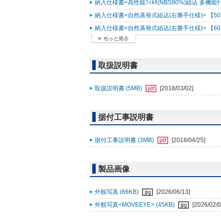
納入仕様書<高性能ﾌｨﾙﾀ(NBS90%)組込 多機能ｹｰｽﾒ
納入仕様書<自然蒸発式組込(右勝手仕様)> 【50Hz
納入仕様書<自然蒸発式組込(右勝手仕様)> 【60Hz
取扱説明書
取扱説明書 (5MB)
[2018/03/02]
据付工事説明書
据付工事説明書 (3MB)
[2018/04/25]
製品画像
外観写真 (66KB)
[2026/06/13]
外観写真<MOVEEYE> (45KB)
[2026/02/0