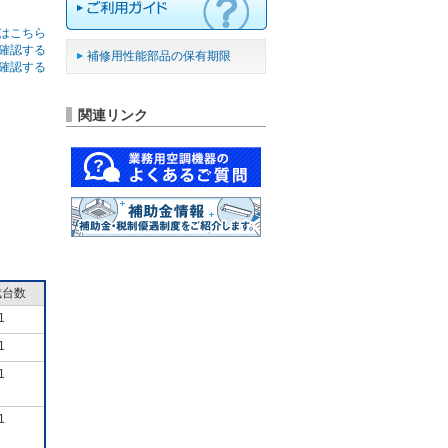
はこちら
確認する
補修用性能部品の保有期限
確認する
関連リンク
成台数
1
1
1
1