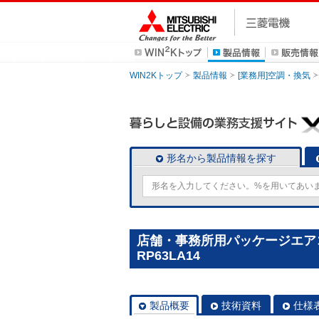
WIN2Kトップ
製品情報
[業務用]空調・換気
形名から製品情報を探す
店舗・事務所用パッケージエアコン(
RP63LA14
製品概要
技術資料
仕様