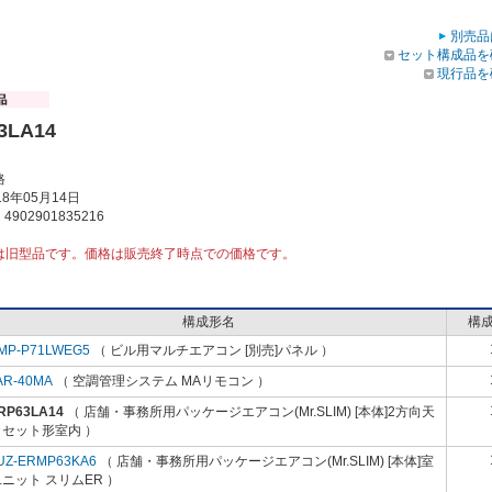
別売品
セット構成品を
現行品を
3LA14
格
8年05月14日
902901835216
は旧型品です。価格は販売終了時点での価格です。
構成形名
構
MP-P71LWEG5
（ ビル用マルチエアコン [別売]パネル ）
AR-40MA
（ 空調管理システム MAリモコン ）
RP63LA14
（ 店舗・事務所用パッケージエアコン(Mr.SLIM) [本体]2方向天
カセット形室内 ）
UZ-ERMP63KA6
（ 店舗・事務所用パッケージエアコン(Mr.SLIM) [本体]室
ニット スリムER ）