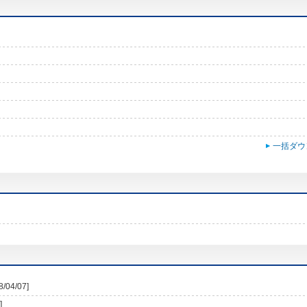
一括ダウ
8/04/07]
]