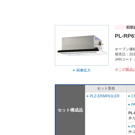
PL-RP6
オープン価
発売日：201
JANコード：4
※この製品
画像拡大
セット形名
PLZ-ERMP63LER
C
P
セット構成品
PL-
井
P
外ユ