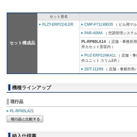
セット形名
PLZT-ERP224LER
CMP-P71LWEG5
（ ビル用マル
PAR-40MA
（ 空調管理システム
PL-RP80LA14
（ 店舗・事務所用パ
セット構成品
井カセット形室内 ）
PUZ-ERP224KA11
（ 店舗・事務
外ユニット スリムER ）
SDT-111R8
（ 店舗・事務所用パッ
機種ラインアップ
現行品
PL-RP80LA21
納入仕様書