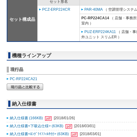
セット形名
PCZ-ERP224CR
PAR-40MA
（ 空調管理システム
PC-RP224CA14
（ 店舗・事務所用
セット構成品
室内 ）
PUZ-ERP224KA11
（ 店舗・事務
外ユニット スリムER ）
機種ラインアップ
現行品
PC-RP224CA21
納入仕様書
納入仕様書 (166KB)
[2018/01/26]
納入仕様書<下吸込仕様> (63KB)
[2018/03/01]
納入仕様書<ﾛﾝｸﾞﾗｲﾌﾌｨﾙﾀ付> (63KB)
[2018/03/01]