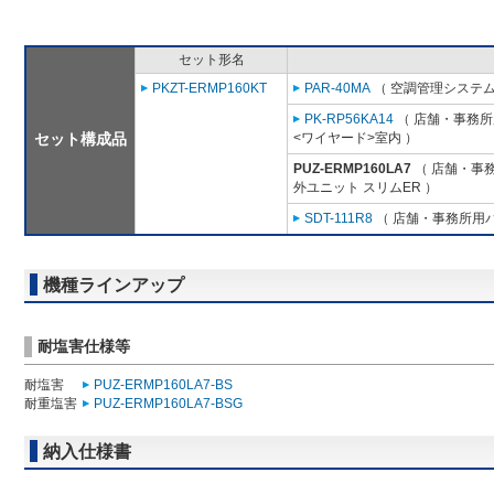
セット形名
PKZT-ERMP160KT
PAR-40MA
（ 空調管理システム
PK-RP56KA14
（ 店舗・事務所用
セット構成品
<ワイヤード>室内 ）
PUZ-ERMP160LA7
（ 店舗・事務所
外ユニット スリムER ）
SDT-111R8
（ 店舗・事務所用パッ
機種ラインアップ
耐塩害仕様等
耐塩害
PUZ-ERMP160LA7-BS
耐重塩害
PUZ-ERMP160LA7-BSG
納入仕様書