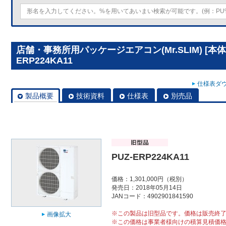
店舗・事務所用パッケージエアコン(Mr.SLIM) [本体
ERP224KA11
仕様表ダウ
製品概要
技術資料
仕様表
別売品
PUZ-ERP224KA11
価格：1,301,000円（税別）
発売日：2018年05月14日
JANコード：4902901841590
※この製品は旧型品です。価格は販売終
画像拡大
※この価格は事業者様向けの積算見積価