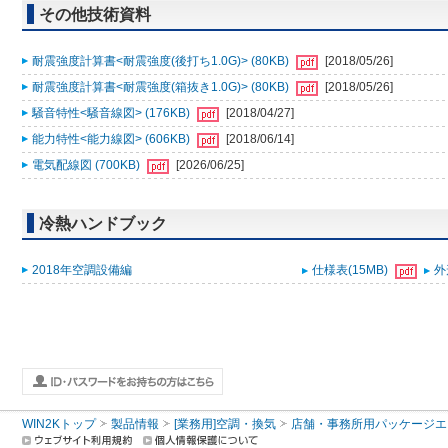
その他技術資料
耐震強度計算書<耐震強度(後打ち1.0G)> (80KB)
[2018/05/26]
耐震強度計算書<耐震強度(箱抜き1.0G)> (80KB)
[2018/05/26]
騒音特性<騒音線図> (176KB)
[2018/04/27]
能力特性<能力線図> (606KB)
[2018/06/14]
電気配線図 (700KB)
[2026/06/25]
冷熱ハンドブック
2018年空調設備編
仕様表(15MB)
外
WIN2Kトップ
製品情報
[業務用]空調・換気
店舗・事務所用パッケージエアコン