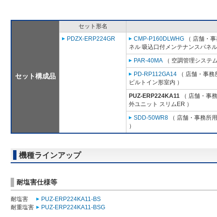
セット形名
PDZX-ERP224GR
CMP-P160DLWHG
（ 店舗・事務
ネル 吸込口付メンテナンスパネル
PAR-40MA
（ 空調管理システム
PD-RP112GA14
（ 店舗・事務所
セット構成品
ビルトイン形室内 ）
PUZ-ERP224KA11
（ 店舗・事務所
外ユニット スリムER ）
SDD-50WR8
（ 店舗・事務所用パ
）
機種ラインアップ
耐塩害仕様等
耐塩害
PUZ-ERP224KA11-BS
耐重塩害
PUZ-ERP224KA11-BSG