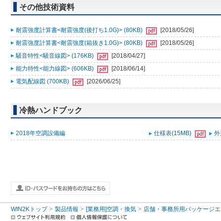
その他技術資料
耐震強度計算書<耐震強度(後打ち1.0G)> (80KB)
[2018/05/26]
耐震強度計算書<耐震強度(箱抜き1.0G)> (80KB)
[2018/05/26]
騒音特性<騒音線図> (176KB)
[2018/04/27]
能力特性<能力線図> (606KB)
[2018/06/14]
電気配線図 (700KB)
[2026/06/25]
冷熱ハンドブック
2018年空調設備編
仕様表(15MB)
外
WIN2Kトップ
製品情報
[業務用]空調・換気
店舗・事務所用パッケージエアコン