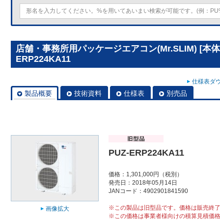
店舗・事務所用パッケージエアコン(Mr.SLIM) [本体
ERP224KA11
仕様表ダウ
製品概要
技術資料
仕様表
別売品
PUZ-ERP224KA11
価格：1,301,000円（税別）
発売日：2018年05月14日
JANコード：4902901841590
※この製品は旧型品です。価格は販売終
画像拡大
※この価格は事業者様向けの積算見積価