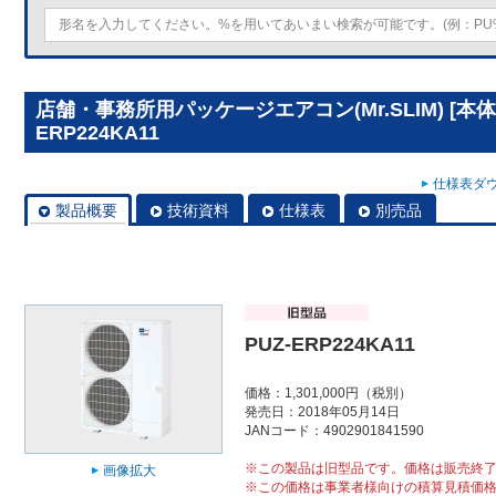
店舗・事務所用パッケージエアコン(Mr.SLIM) [本体
ERP224KA11
仕様表ダウ
製品概要
技術資料
仕様表
別売品
PUZ-ERP224KA11
価格：1,301,000円（税別）
発売日：2018年05月14日
JANコード：4902901841590
※この製品は旧型品です。価格は販売終
画像拡大
※この価格は事業者様向けの積算見積価