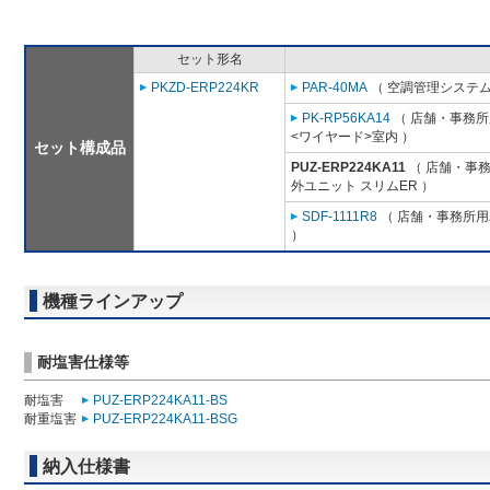
セット形名
PKZD-ERP224KR
PAR-40MA
（ 空調管理システム
PK-RP56KA14
（ 店舗・事務所用
<ワイヤード>室内 ）
セット構成品
PUZ-ERP224KA11
（ 店舗・事務所
外ユニット スリムER ）
SDF-1111R8
（ 店舗・事務所用パ
）
機種ラインアップ
耐塩害仕様等
耐塩害
PUZ-ERP224KA11-BS
耐重塩害
PUZ-ERP224KA11-BSG
納入仕様書