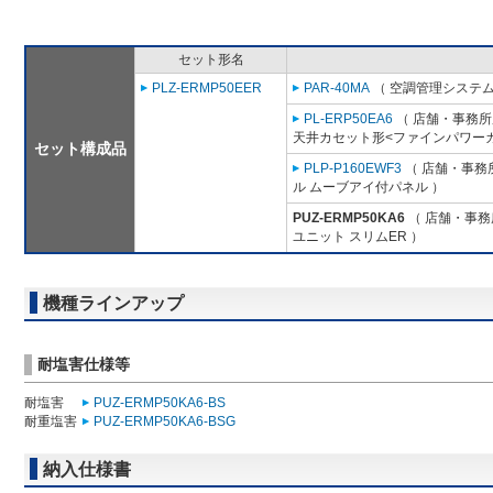
セット形名
PLZ-ERMP50EER
PAR-40MA
（ 空調管理システム
PL-ERP50EA6
（ 店舗・事務所用
天井カセット形<ファインパワーカ
セット構成品
PLP-P160EWF3
（ 店舗・事務所
ル ムーブアイ付パネル ）
PUZ-ERMP50KA6
（ 店舗・事務所
ユニット スリムER ）
機種ラインアップ
耐塩害仕様等
耐塩害
PUZ-ERMP50KA6-BS
耐重塩害
PUZ-ERMP50KA6-BSG
納入仕様書