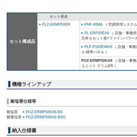
セット形名
PLZ-ERMP50ER
PAR-40MA
（ 空調管理システム
PL-ERP50EA6
（ 店舗・事務所用
天井カセット形<ファインパワーカ
セット構成品
PLP-P160EWH3
（ 店舗・事務所
ル 標準パネル ）
PUZ-ERMP50KA6
（ 店舗・事務所
ユニット スリムER ）
機種ラインアップ
耐塩害仕様等
耐塩害
PUZ-ERMP50KA6-BS
耐重塩害
PUZ-ERMP50KA6-BSG
納入仕様書