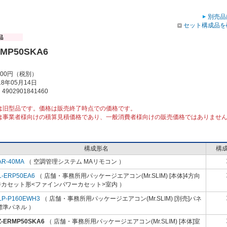
別売品
セット構成品を
RMP50SKA6
000円（税別）
8年05月14日
902901841460
は旧型品です。価格は販売終了時点での価格です。
は事業者様向けの積算見積価格であり、一般消費者様向けの販売価格ではありませ
構成形名
構
AR-40MA
（ 空調管理システム MAリモコン ）
L-ERP50EA6
（ 店舗・事務所用パッケージエアコン(Mr.SLIM) [本体]4方向
井カセット形<ファインパワーカセット>室内 ）
LP-P160EWH3
（ 店舗・事務所用パッケージエアコン(Mr.SLIM) [別売]パネ
標準パネル ）
Z-ERMP50SKA6
（ 店舗・事務所用パッケージエアコン(Mr.SLIM) [本体]室