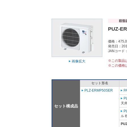
PUZ-E
価格：475,
発売日：201
JANコード：4
※この製品
画像拡大
※この価格
セット形名
PLZ-ERMP50SER
P
P
天
セット構成品
P
ル 
PU