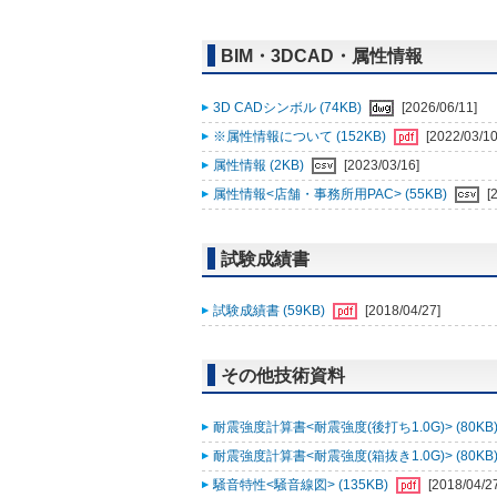
BIM・3DCAD・属性情報
3D CADシンボル (74KB)
[2026/06/11]
※属性情報について (152KB)
[2022/03/10
属性情報 (2KB)
[2023/03/16]
属性情報<店舗・事務所用PAC> (55KB)
[
試験成績書
試験成績書 (59KB)
[2018/04/27]
その他技術資料
耐震強度計算書<耐震強度(後打ち1.0G)> (80KB
耐震強度計算書<耐震強度(箱抜き1.0G)> (80KB
騒音特性<騒音線図> (135KB)
[2018/04/2