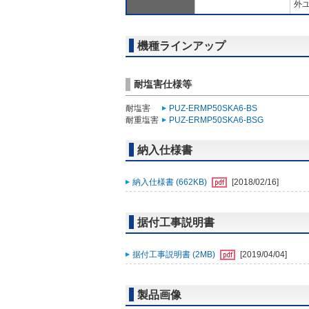
外ユ
機種ラインアップ
耐塩害仕様等
耐塩害
PUZ-ERMP50SKA6-BS
耐重塩害
PUZ-ERMP50SKA6-BSG
納入仕様書
納入仕様書 (662KB)
[2018/02/16]
据付工事説明書
据付工事説明書 (2MB)
[2019/04/04]
製品画像