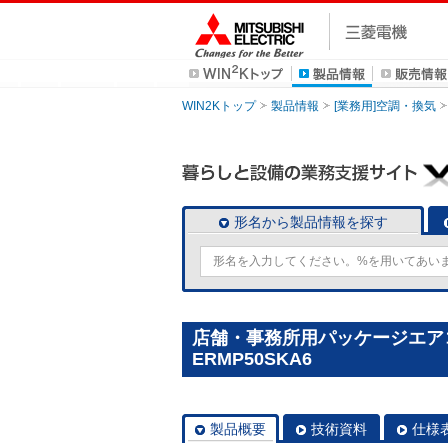
WIN2Kトップ
製品情報
[業務用]空調・換気
形名から製品情報を探す
店舗・事務所用パッケージエアコン(M
ERMP50SKA6
製品概要
技術資料
仕様