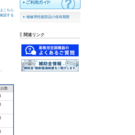
はこちら
確認する
補修用性能部品の保有期限
関連リンク
ん。
成台数
1
1
1
1