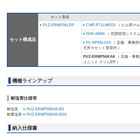
セット形名
PLZ-ERMP56LER
CMP-P71LWEG5
（ ビル用マル
PAR-40MA
（ 空調管理システム
セット構成品
PL-RP56LA14
（ 店舗・事務所用
天井カセット形室内 ）
PUZ-ERMP56KA6
（ 店舗・事務所
ユニット スリムER ）
機種ラインアップ
耐塩害仕様等
耐塩害
PUZ-ERMP56KA6-BS
耐重塩害
PUZ-ERMP56KA6-BSG
納入仕様書