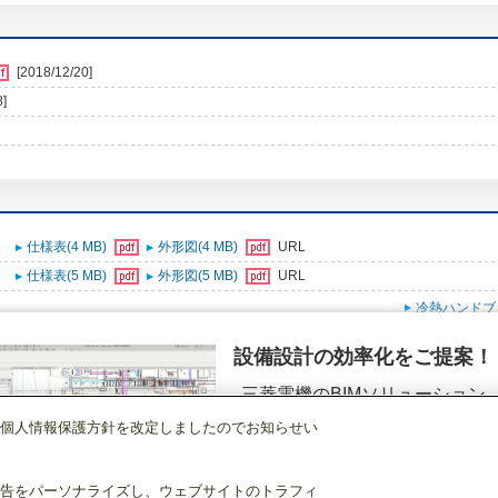
[2018/12/20]
8]
仕様表(4 MB)
外形図(4 MB)
URL
仕様表(5 MB)
外形図(5 MB)
URL
冷熱ハンドブ
設備設計の効率化をご提案！
三菱電機のBIMソリューション
（空調.換気.照明）
個人情報保護方針を改定しましたのでお知らせい
店舗・事務所用パッケージエアコン(Mr.SLIM)
[本体]天吊形<中温用>室内
PCZG
詳細を見る
告をパーソナライズし、ウェブサイトのトラフィ