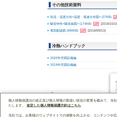
その他技術資料
気流・温度分布<温度・風速分布図> (37KB)
騒音特性<騒音線図> (174KB)
[2018/10/1
電気配線図 (690KB)
[2018/09/13]
冷熱ハンドブック
2020年空調設備編
2019年空調設備編
個人情報保護法の改正及び個人情報の取扱い状況の変更を鑑みて、当社
WIN2Kトップ
製品情報
[業務用]空調・換気
たします。
改定した個人情報保護方針はこちら
当社では、お客様のウェブサイトでの体験を向上させ、コンテンツや広