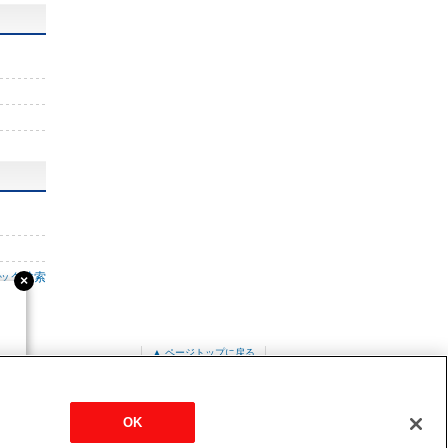
ック検索
▲ ページトップに戻る
-P3MKA12
OK