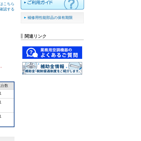
はこちら
確認する
補修用性能部品の保有期限
関連リンク
ん。
成台数
1
1
1