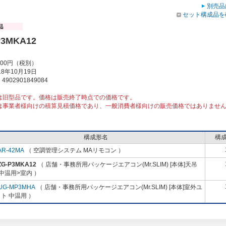
別売品
セット構成品を
P3MKA12
000円（税別）
8年10月19日
902901849084
は旧型品です。価格は販売終了時点での価格です。
は事業者様向けの積算見積価格であり、一般消費者様向けの販売価格ではありませ
構成形名
構
AR-42MA
（ 空調管理システム MAリモコン ）
ZG-P3MKA12
（ 店舗・事務所用パッケージエアコン(Mr.SLIM) [本体]天吊
中温用>室内 ）
UG-MP3MHA
（ 店舗・事務所用パッケージエアコン(Mr.SLIM) [本体]室外ユ
ト 中温用 ）