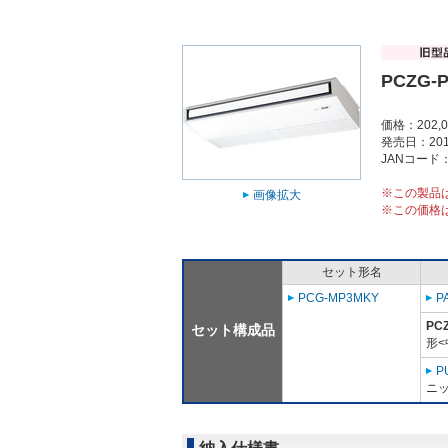
PCZG-
価格：202,
発売日：201
JANコード：4
※この製品
画像拡大
※この価格
セット形名
PCG-MP3MKY
P
PC
セット構成品
形<
P
ニッ