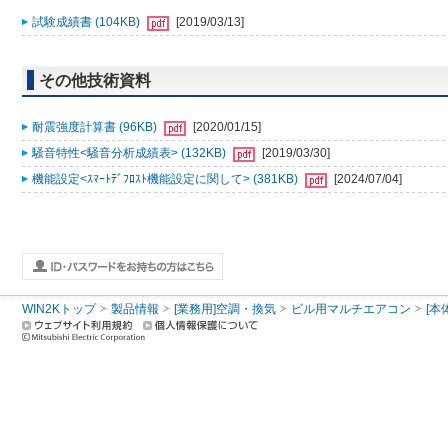
試験成績書 (104KB)
[2019/03/13]
その他技術資料
耐震強度計算書 (96KB)
[2020/01/15]
騒音特性<騒音分析成績表> (132KB)
[2019/03/30]
機能設定<ｽﾏｰﾄﾃﾞﾌﾛｽﾄ機能設定に関して> (381KB)
[2024/07/04]
WIN2Kトップ
製品情報
[業務用]空調・換気
ビル用マルチエアコン
[本