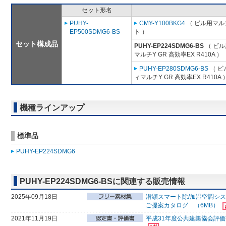
セット形名
PUHY-
CMY-Y100BKG4
（ ビル用マル
EP500SDMG6-BS
ト ）
セット構成品
PUHY-EP224SDMG6-BS
（ ビル
マルチY GR 高効率EX R410A ）
PUHY-EP280SDMG6-BS
（ ビ
ィマルチY GR 高効率EX R410A 
機種ラインアップ
標準品
PUHY-EP224SDMG6
PUHY-EP224SDMG6-BSに関連する販売情報
2025年09月18日
潜顕スマート除/加湿空調シ
ご提案カタログ （6MB）
2021年11月19日
平成31年度公共建築協会評価