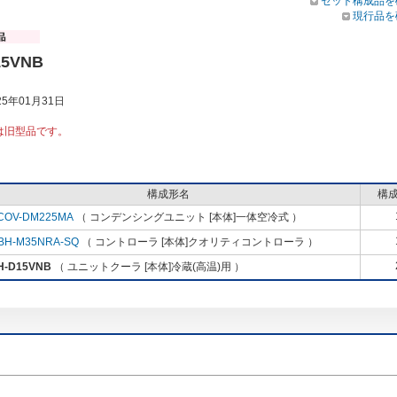
セット構成品を
現行品を
15VNB
5年01月31日
は旧型品です。
構成形名
構
COV-DM225MA
（ コンデンシングユニット [本体]一体空冷式 ）
BH-M35NRA-SQ
（ コントローラ [本体]クオリティコントローラ ）
H-D15VNB
（ ユニットクーラ [本体]冷蔵(高温)用 ）