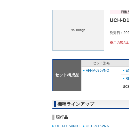
UCH-D
発売日：202
※この製品
セット形名
AFHV-J30VNQ
E
セット構成品
R
UC
機種ラインアップ
現行品
UCH-D15VNB1
UCH-M15VNA1