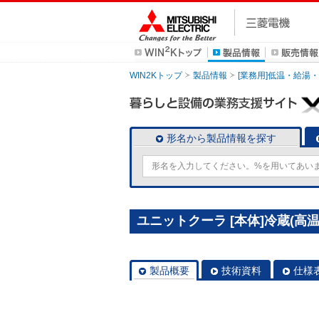
WIN2Kトップ
製品情報
[業務用]低温・給湯
形名から製品情報を探す
ユニットクーラ [本体]冷蔵(高温)用
製品概要
技術資料
仕様