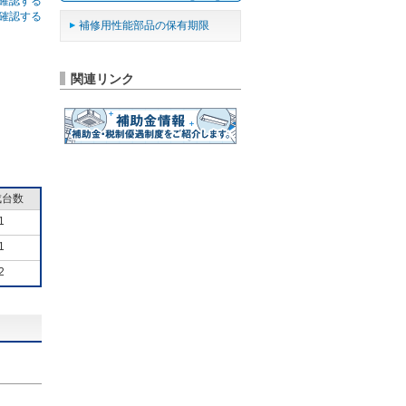
確認する
確認する
補修用性能部品の保有期限
関連リンク
成台数
1
1
2