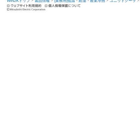
WIN2Kトップ
製品情報
[業務用]低温・給湯・産業冷熱
ユニットクーラ