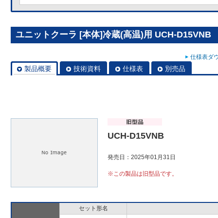
ユニットクーラ [本体]冷蔵(高温)用 UCH-D15VNB
仕様表ダウ
製品概要
技術資料
仕様表
別売品
UCH-D15VNB
発売日：2025年01月31日
※この製品は旧型品です。
セット形名