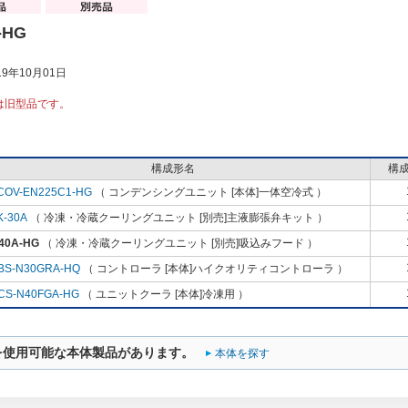
-HG
9年10月01日
は旧型品です。
構成形名
構
COV-EN225C1-HG
（ コンデンシングユニット [本体]一体空冷式 ）
K-30A
（ 冷凍・冷蔵クーリングユニット [別売]主液膨張弁キット ）
40A-HG
（ 冷凍・冷蔵クーリングユニット [別売]吸込みフード ）
BS-N30GRA-HQ
（ コントローラ [本体]ハイクオリティコントローラ ）
CS-N40FGA-HG
（ ユニットクーラ [本体]冷凍用 ）
を使用可能な本体製品があります。
本体を探す