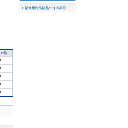
補修用性能部品の保有期限
成台数
1
1
1
1
1