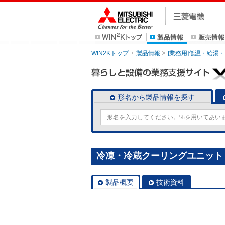
WIN2Kトップ
製品情報
[業務用]低温・給湯
形名から製品情報を探す
冷凍・冷蔵クーリングユニット [別
製品概要
技術資料