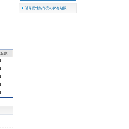
補修用性能部品の保有期限
成台数
1
1
1
1
1