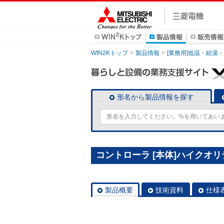
WIN2Kトップ
製品情報
[業務用]低温・給湯
形名から製品情報を探す
コントローラ [本体]ハイクオリテ
製品概要
技術資料
仕様