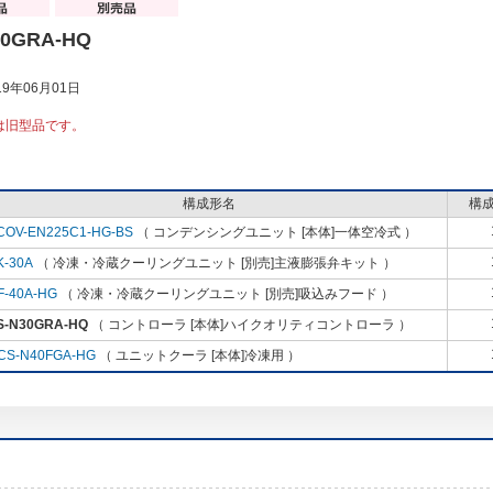
30GRA-HQ
9年06月01日
は旧型品です。
構成形名
構
COV-EN225C1-HG-BS
（ コンデンシングユニット [本体]一体空冷式 ）
K-30A
（ 冷凍・冷蔵クーリングユニット [別売]主液膨張弁キット ）
F-40A-HG
（ 冷凍・冷蔵クーリングユニット [別売]吸込みフード ）
S-N30GRA-HQ
（ コントローラ [本体]ハイクオリティコントローラ ）
CS-N40FGA-HG
（ ユニットクーラ [本体]冷凍用 ）