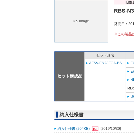
RBS-N
発売日：201
※この製品
セット形名
AFSV-EN28FGA-BS
E
E
セット構成品
N
RB
U
納入仕様書
納入仕様書 (204KB)
[2019/10/30]