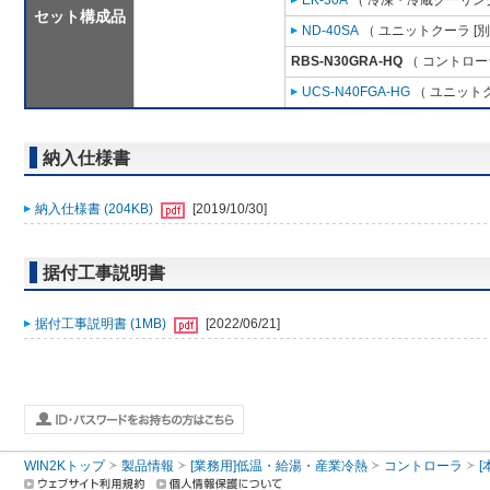
EK-30A
（ 冷凍・冷蔵クーリング
セット構成品
ND-40SA
（ ユニットクーラ [
RBS-N30GRA-HQ
（ コントロー
UCS-N40FGA-HG
（ ユニットク
納入仕様書
納入仕様書 (204KB)
[2019/10/30]
据付工事説明書
据付工事説明書 (1MB)
[2022/06/21]
WIN2Kトップ
製品情報
[業務用]低温・給湯・産業冷熱
コントローラ