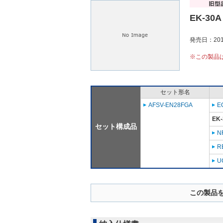
EK-30A
発売日：201
※この製品
セット形名
AFSV-EN28FGA
E
EK-
セット構成品
N
R
U
この製品