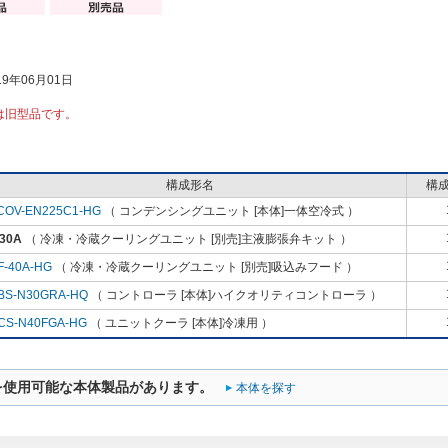
9年06月01日
は旧型品です。
構成形名
構
COV-EN225C1-HG
（ コンデンシングユニット [本体]一体空冷式 ）
30A
（ 冷凍・冷蔵クーリングユニット [別売]主液膨張弁キット ）
F-40A-HG
（ 冷凍・冷蔵クーリングユニット [別売]吸込みフード ）
BS-N30GRA-HQ
（ コントローラ [本体]ハイクオリティコントローラ ）
CS-N40FGA-HG
（ ユニットクーラ [本体]冷凍用 ）
を使用可能な本体製品があります。
本体を探す