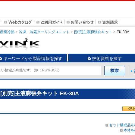
・産業冷熱
冷凍・冷蔵クーリングユニット
[別売]主液膨張弁キット
EK-30A
キーワードから製品情報を探す
技術資料を探す
別売]主液膨張弁キット EK-30A
セット構成品を
本体を