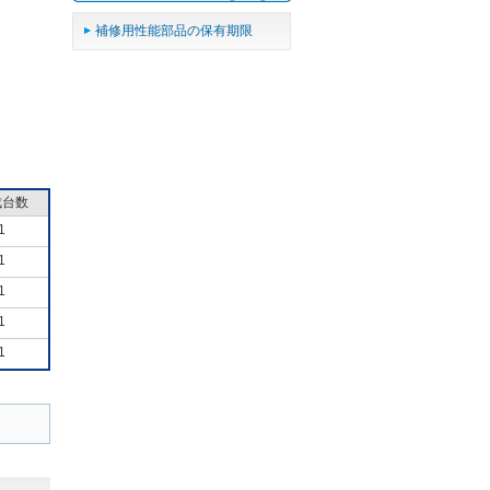
補修用性能部品の保有期限
成台数
1
1
1
1
1