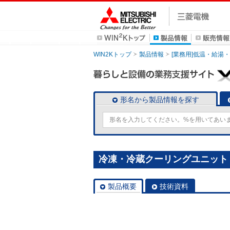
WIN2Kトップ
製品情報
[業務用]低温・給湯
形名から製品情報を探す
冷凍・冷蔵クーリングユニット [
製品概要
技術資料