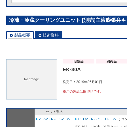
冷凍・冷蔵クーリングユニット [別売]主液膨張弁キット
製品概要
技術資料
EK-30A
発売日：2019年06月01日
※この製品は旧型品です。
セット形名
AFSV-EN28FGA-BS
ECOV-EN225C1-HG-BS
（ コ