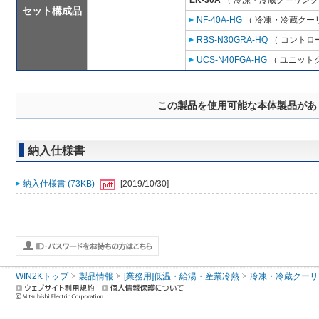
EK-30A
（ 冷凍・冷蔵クーリング
セット構成品
NF-40A-HG
（ 冷凍・冷蔵クーリ
RBS-N30GRA-HQ
（ コントロ
UCS-N40FGA-HG
（ ユニットク
この製品を使用可能な本体製品があ
納入仕様書
納入仕様書 (73KB)
[2019/10/30]
WIN2Kトップ
製品情報
[業務用]低温・給湯・産業冷熱
冷凍・冷蔵クーリ