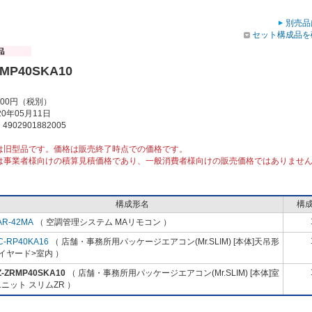
別売品
セット構成品を
RMP40SKA10
000円（税別）
0年05月11日
902901882005
は旧型品です。価格は販売終了時点での価格です。
は事業者様向けの積算見積価格であり、一般消費者様向けの販売価格ではありませ
構成形名
構
AR-42MA
（ 空調管理システム MAリモコン ）
C-RP40KA16
（ 店舗・事務所用パッケージエアコン(Mr.SLIM) [本体]天吊形
イヤード>室内 ）
Z-ZRMP40SKA10
（ 店舗・事務所用パッケージエアコン(Mr.SLIM) [本体]室
ニット スリムZR ）