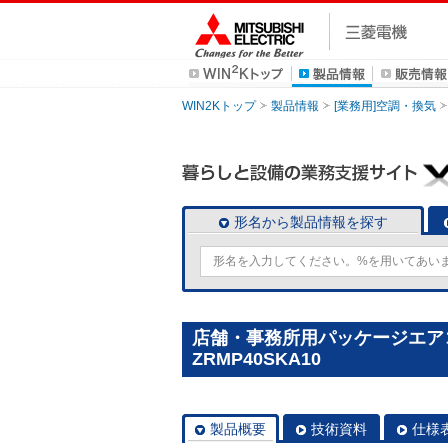
WIN2Kトップ
製品情報
[業務用]空調・換気
形名から製品情報を探す
店舗・事務所用パッケージエアコン(M
ZRMP40SKA10
製品概要
技術資料
仕様