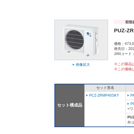
PUZ-Z
価格：473,
発売日：202
JANコード：4
※この製品
画像拡大
※この価格
セット形名
PCZ-ZRMP40SKY
P
P
セット構成品
<ワ
PU
外ユ