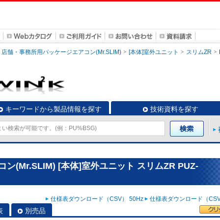
店舗・事務所用パッケージエアコン(Mr.SLIM)
[本体]室外ユニット
スリムZR
キーワードから製品情報を探す
技術資料を探す
r.SLIM) [本体]室外ユニット スリムZR PUZ-
仕様表ダウンロード（CSV） 50Hz
仕様表ダウンロード（CSV）
表
別売品