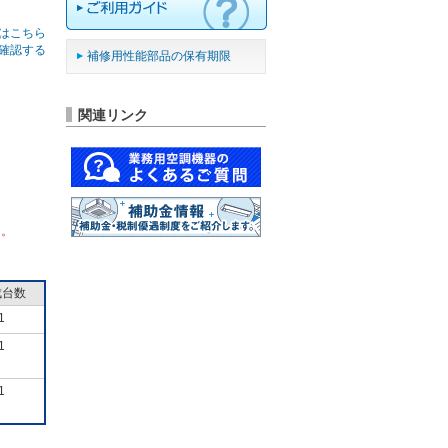
はこちら
確認する
補修用性能部品の保有期限
関連リンク
ん。
成台数
1
1
1