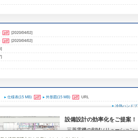
)
[2020/04/02]
)
[2020/04/02]
6]
7]
仕様表(15 MB)
外形図(15 MB)
URL
冷熱ハンドブ
設備設計の効率化をご提案！
三菱電機のBIMソリューション
（空調.換気.照明）