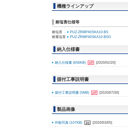
機種ラインアップ
耐塩害仕様等
耐塩害
PUZ-ZRMP40SKA10-BS
耐重塩害
PUZ-ZRMP40SKA10-BSG
納入仕様書
納入仕様書 (656KB)
[2020/02/20]
据付工事説明書
据付工事説明書 (5MB)
[2020/07/30]
製品画像
外観写真 (107KB)
[2020/03/05]