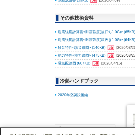
試験成績書 (59KB)
[2020/04/09]
その他技術資料
耐震強度計算書<耐震強度(後打ち1.0G)> (65KB
耐震強度計算書<耐震強度(箱抜き1.0G)> (64KB
騒音特性<騒音線図> (140KB)
[2020/03/2
能力特性<能力線図> (475KB)
[2020/08/2
電気配線図 (667KB)
[2020/04/16]
冷熱ハンドブック
2020年空調設備編