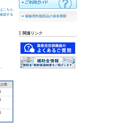
はこちら
確認する
補修用性能部品の保有期限
関連リンク
ん。
成台数
1
1
1