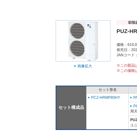
PUZ-H
価格：610,
発売日：202
JANコード：4
※この製品
画像拡大
※この価格
セット形名
PCZ-HRMP80HY
P
P
セット構成品
用天
PU
ユニ