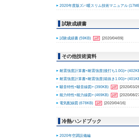
2020年度版ズバ暖スリム技術マニュアル (17M
試験成績書
試験成績書 (59KB)
[2020/04/09]
その他技術資料
耐震強度計算書<耐震強度(後打ち1.0G)> (402K
耐震強度計算書<耐震強度(箱抜き1.0G)> (401K
騒音特性<騒音線図> (390KB)
[2020/03/2
能力特性<能力線図> (469KB)
[2020/08/2
電気配線図 (678KB)
[2020/04/16]
冷熱ハンドブック
2020年空調設備編