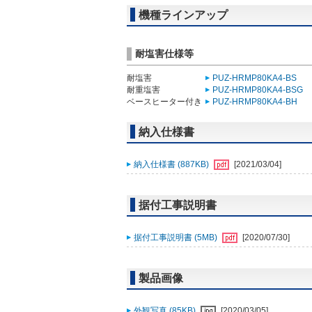
機種ラインアップ
耐塩害仕様等
耐塩害
PUZ-HRMP80KA4-BS
耐重塩害
PUZ-HRMP80KA4-BSG
ベースヒーター付き
PUZ-HRMP80KA4-BH
納入仕様書
納入仕様書 (887KB)
[2021/03/04]
据付工事説明書
据付工事説明書 (5MB)
[2020/07/30]
製品画像
外観写真 (85KB)
[2020/03/05]