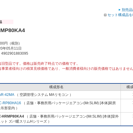
別売品
セット構成品を
RMP80KA4
000円（税別）
0年05月11日
902901883095
は旧型品です。価格は販売終了時点での価格です。
は事業者様向けの積算見積価格であり、一般消費者様向けの販売価格ではありませ
構成形名
構
AR-42MA
（ 空調管理システム MAリモコン ）
C-RP80HA16
（ 店舗・事務所用パッケージエアコン(Mr.SLIM) [本体]厨房
吊形室内 ）
Z-HRMP80KA4
（ 店舗・事務所用パッケージエアコン(Mr.SLIM) [本体]室外
ット ズバ暖スリムHシリーズ ）