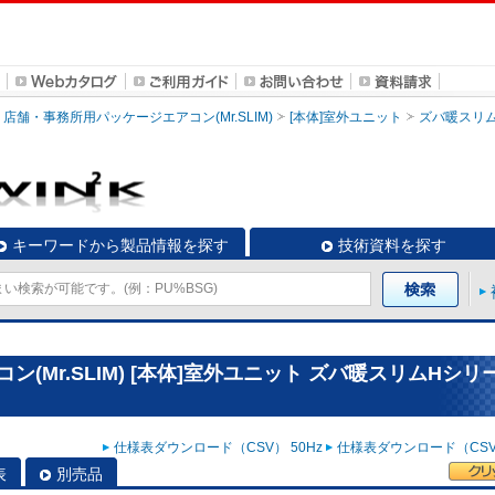
店舗・事務所用パッケージエアコン(Mr.SLIM)
[本体]室外ユニット
ズバ暖スリ
キーワードから製品情報を探す
技術資料を探す
(Mr.SLIM) [本体]室外ユニット ズバ暖スリムHシリ
仕様表ダウンロード（CSV） 50Hz
仕様表ダウンロード（CSV）
表
別売品