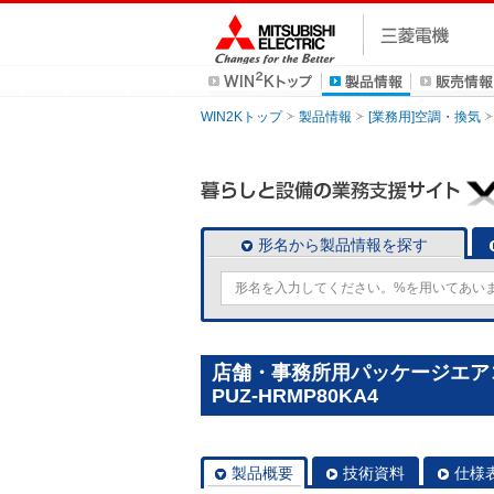
WIN2Kトップ
製品情報
[業務用]空調・換気
形名から製品情報を探す
店舗・事務所用パッケージエアコン
PUZ-HRMP80KA4
製品概要
技術資料
仕様