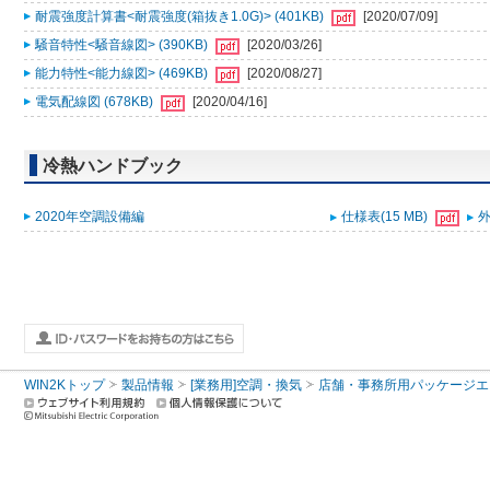
耐震強度計算書<耐震強度(箱抜き1.0G)> (401KB)
[2020/07/09]
騒音特性<騒音線図> (390KB)
[2020/03/26]
能力特性<能力線図> (469KB)
[2020/08/27]
電気配線図 (678KB)
[2020/04/16]
冷熱ハンドブック
2020年空調設備編
仕様表(15 MB)
外
WIN2Kトップ
製品情報
[業務用]空調・換気
店舗・事務所用パッケージエアコン