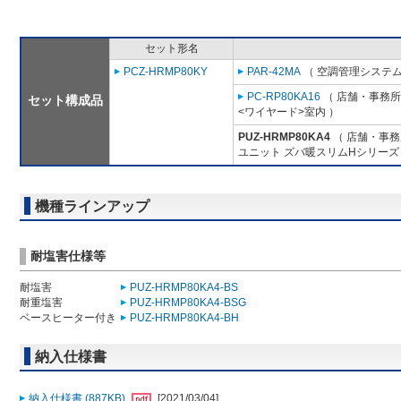
セット形名
PCZ-HRMP80KY
PAR-42MA
（ 空調管理システム
PC-RP80KA16
（ 店舗・事務所用
セット構成品
<ワイヤード>室内 ）
PUZ-HRMP80KA4
（ 店舗・事務所
ユニット ズバ暖スリムHシリーズ
機種ラインアップ
耐塩害仕様等
耐塩害
PUZ-HRMP80KA4-BS
耐重塩害
PUZ-HRMP80KA4-BSG
ベースヒーター付き
PUZ-HRMP80KA4-BH
納入仕様書
納入仕様書 (887KB)
[2021/03/04]