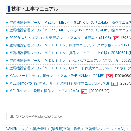
技術・工事マニュアル
空調機器管理ツール「MELflo、MELく～るLINK for スリム/Lite」操作マニュアル
空調機器管理ツール「MELflo、MELく～るLINK for スリム/Lite」操作マニュアル
2020年スリムエアコン別売部品マニュアル＜共通部品＞ (51MB)
[2024
空調機器管理ツール「ＭＥＬｆｌｏ」操作マニュアル（スマホ版）20240531 (
空調機器管理ツール「ＭＥＬｆｌｏ」操作マニュアル（ＰＣ版）20240531 (1
空調機器管理ツール「ＭＥＬｆｌｏ」かんたんマニュアル（スマホ版）2023053
空調機器管理ツール「ＭＥＬｆｌｏ」QRコード作成マニュアル（ＰＣ版） (2
MAスマートリモコン操作マニュアル《PAR-42MA》 (11MB)
[2020/08/
MELRemoPro（管理者、サービス向け）操作マニュアル (6MB)
[2020/
MELRemo（一般用）操作マニュアル (2MB)
[2020/05/29]
WIN2Kトップ
製品情報
[業務用]空調・換気
空調管理システム
MAリモ