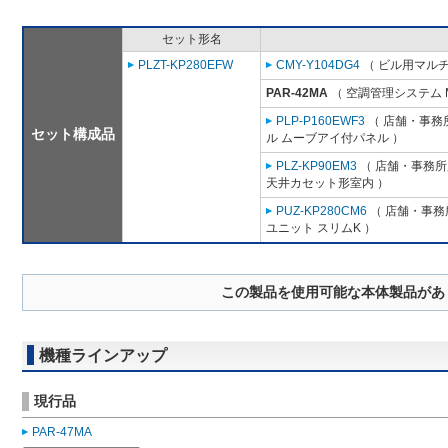
セット形名
PLZT-KP280EFW
CMY-Y104DG4
（ ビル用マルチ
PAR-42MA
（ 空調管理システム 
PLP-P160EWF3
（ 店舗・事務所
セット構成品
ル ムーブアイ付パネル ）
PLZ-KP90EM3
（ 店舗・事務所用
天井カセット形室内 ）
PUZ-KP280CM6
（ 店舗・事務所
ユニット スリムK ）
この製品を使用可能な本体製品があ
機種ラインアップ
現行品
PAR-47MA