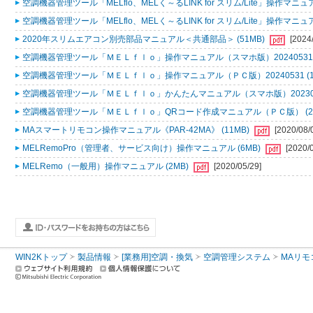
空調機器管理ツール「MELflo、MELく～るLINK for スリム/Lite」操作マニュアル
空調機器管理ツール「MELflo、MELく～るLINK for スリム/Lite」操作マニュアル
2020年スリムエアコン別売部品マニュアル＜共通部品＞ (51MB)
[2024
空調機器管理ツール「ＭＥＬｆｌｏ」操作マニュアル（スマホ版）20240531 (
空調機器管理ツール「ＭＥＬｆｌｏ」操作マニュアル（ＰＣ版）20240531 (1
空調機器管理ツール「ＭＥＬｆｌｏ」かんたんマニュアル（スマホ版）2023053
空調機器管理ツール「ＭＥＬｆｌｏ」QRコード作成マニュアル（ＰＣ版） (2
MAスマートリモコン操作マニュアル《PAR-42MA》 (11MB)
[2020/08/
MELRemoPro（管理者、サービス向け）操作マニュアル (6MB)
[2020/
MELRemo（一般用）操作マニュアル (2MB)
[2020/05/29]
WIN2Kトップ
製品情報
[業務用]空調・換気
空調管理システム
MAリモ