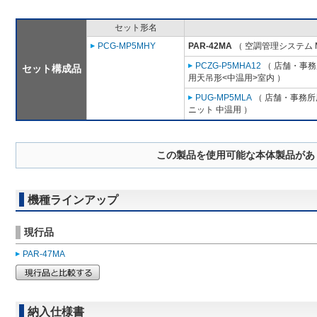
セット形名
PCG-MP5MHY
PAR-42MA
（ 空調管理システム 
PCZG-P5MHA12
（ 店舗・事務所
セット構成品
用天吊形<中温用>室内 ）
PUG-MP5MLA
（ 店舗・事務所用
ニット 中温用 ）
この製品を使用可能な本体製品があ
機種ラインアップ
現行品
PAR-47MA
納入仕様書