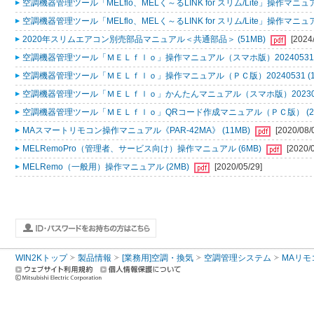
空調機器管理ツール「MELflo、MELく～るLINK for スリム/Lite」操作マニュアル
空調機器管理ツール「MELflo、MELく～るLINK for スリム/Lite」操作マニュアル
2020年スリムエアコン別売部品マニュアル＜共通部品＞ (51MB)
[2024
空調機器管理ツール「ＭＥＬｆｌｏ」操作マニュアル（スマホ版）20240531 (
空調機器管理ツール「ＭＥＬｆｌｏ」操作マニュアル（ＰＣ版）20240531 (1
空調機器管理ツール「ＭＥＬｆｌｏ」かんたんマニュアル（スマホ版）2023053
空調機器管理ツール「ＭＥＬｆｌｏ」QRコード作成マニュアル（ＰＣ版） (2
MAスマートリモコン操作マニュアル《PAR-42MA》 (11MB)
[2020/08/
MELRemoPro（管理者、サービス向け）操作マニュアル (6MB)
[2020/
MELRemo（一般用）操作マニュアル (2MB)
[2020/05/29]
WIN2Kトップ
製品情報
[業務用]空調・換気
空調管理システム
MAリモ